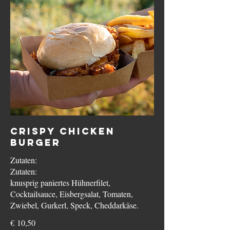
Crispy Chicken
Burger
Zutaten:
Zutaten:
knusprig paniertes Hühnerfilet,
Cocktailsauce, Eisbergsalat, Tomaten,
Zwiebel, Gurkerl, Speck, Cheddarkäse.
€ 10,50